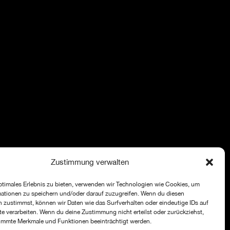
Zustimmung verwalten
ptimales Erlebnis zu bieten, verwenden wir Technologien wie Cookies, um
ationen zu speichern und/oder darauf zuzugreifen. Wenn du diesen
 zustimmst, können wir Daten wie das Surfverhalten oder eindeutige IDs auf
te verarbeiten. Wenn du deine Zustimmung nicht erteilst oder zurückziehst,
immte Merkmale und Funktionen beeinträchtigt werden.