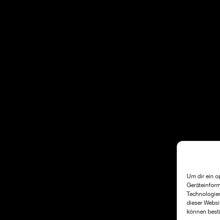
Um dir ein o
Geräteinform
Technologien
dieser Websi
können best